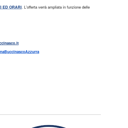
I ED ORARI
. L'offerta verrà ampliata in funzione delle
ccinasco.it
inaBuccinascoAzzurra