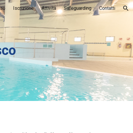
rso
Iscrizione
Attività
Safeguarding
Contatti
ion
sco