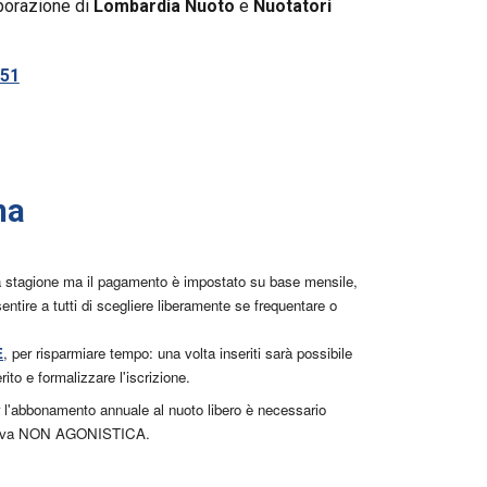
borazione
di
Lombardia Nuoto
e
Nuotatori
151
n
a
tera stagione ma il pagamento è impostato su base mensile,
entire a tutti di scegliere liberamente se frequentare o
E
, per risparmiare tempo: una volta inseriti sarà possibile
rito e formalizzare l'iscrizione.
per l'abbonamento annuale al nuoto libero è necessario
sportiva NON AGONISTICA.