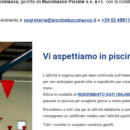
ccinasco
, gestita da
Buccinasco Piscine s.c. a r.l.
con la
colla
iferimento è
segreteria@piscinebuccinasco.it
e
+39 02 4881
Vi aspettiamo in pisci
L'attività è organizzata per dare continuità sull'in
per non anticipare grandi cifre e soprattutto per cons
meno.
Attiva la modalità di
INSERIMENTO DATI ONLIN
passare in piscina per scegliere giorno e orario prefe
Ricordiamo a tutti che per le attività didattiche e 
consegnare un certificato medico per l'attività 
Tutti i voucher in sospeso verranno gestiti.