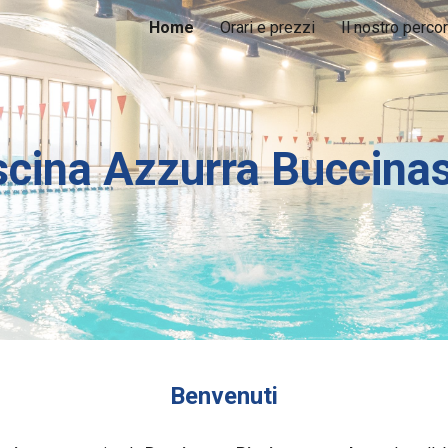
Home
Orari e prezzi
Il nostro perco
ip to main content
Skip to navigat
scina Azzurra Buccina
Benvenuti